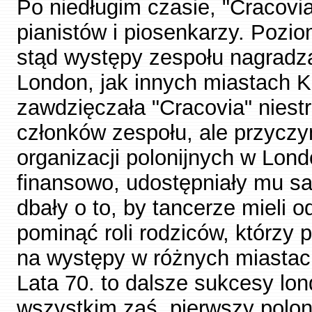
Po niedługim czasie, "Cracovia
pianistów i piosenkarzy. Pozi
stąd występy zespołu nagradz
London, jak innych miastach
zawdzięczała "Cracovia" niestr
członków zespołu, ale przyczy
organizacji polonijnych w Lo
finansowo, udostępniały mu sa
dbały o to, by tancerze mieli o
pominąć roli rodziców, którzy
na występy w różnych miastac
Lata 70. to dalsze sukcesy lon
wszystkim zaś, pierwszy poloni