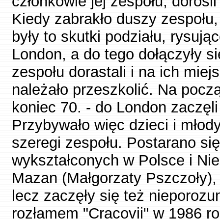
członkowie jej zespołu, dorośli 
Kiedy zabrakło duszy zespołu, 
były to skutki podziału, rysują
London, a do tego dołączyły s
zespołu dorastali i na ich miej
należało przeszkolić. Na począ
koniec 70. - do London zaczęli
Przybywało więc dzieci i młod
szeregi zespołu. Postarano si
wykształconych w Polsce i Ni
Mazan (Małgorzaty Pszczoły), 
lecz zaczęły się też nieporozu
rozłamem "Cracovii" w 1986 ro