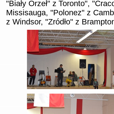
"Biały Orzeł" z Toronto", "Cra
Missisauga, "Polonez" z Cambr
z Windsor, "Zródło" z Brampto