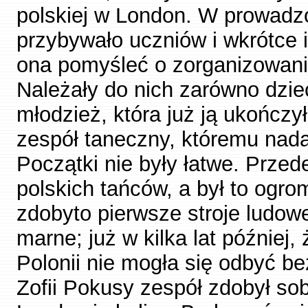
polskiej w London. W prowadzo
przybywało uczniów i wkrótce i
ona pomyśleć o zorganizowani
Należały do nich zarówno dzie
młodzież, która już ją ukończy
zespół taneczny, któremu nad
Początki nie były łatwe. Przed
polskich tańców, a był to ogr
zdobyto pierwsze stroje ludow
marne; już w kilka lat później
Polonii nie mogła się odbyć be
Zofii Pokusy zespół zdobył so