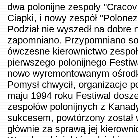
dwa polonijne zespoły "Cracov
Ciapki, i nowy zespół "Polonez",
Podział nie wyszedł na dobre 
zapomniano. Przypomniano sobi
ówczesne kierownictwo zespołu
pierwszego polonijnego Festiw
nowo wyremontowanym ośrodk
Pomysł chwycił, organizacje po
maju 1994 roku Festiwal dosze
zespołów polonijnych z Kanad
sukcesem, powtórzony został w
głównie za sprawą jej kierowni