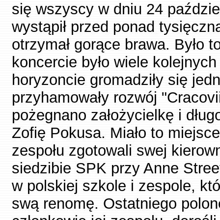
się wszyscy w dniu 24 paździe
wystąpił przed ponad tysięczną
otrzymał gorące brawa. Było to
koncercie było wiele kolejnych
horyzoncie gromadziły się jedn
przyhamowały rozwój "Cracovii
pożegnano założycielkę i długo
Zofię Pokusa. Miało to miejsc
zespołu zgotowali swej kierow
siedzibie SPK przy Anne Street
w polskiej szkole i zespole, któ
swą renomę. Ostatniego polone