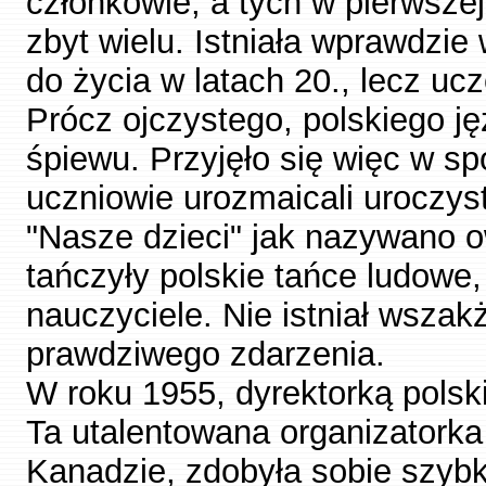
członkowie, a tych w pierwszej
zbyt wielu. Istniała wprawdzi
do życia w latach 20., lecz ucz
Prócz ojczystego, polskiego ję
śpiewu. Przyjęło się więc w sp
uczniowie urozmaicali uroczys
"Nasze dzieci" jak nazywano o
tańczyły polskie tańce ludowe,
nauczyciele. Nie istniał wsza
prawdziwego zdarzenia.
W roku 1955, dyrektorką polski
Ta utalentowana organizatork
Kanadzie, zdobyła sobie szyb