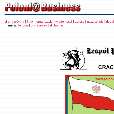
|
|
|
|
|
|
strona główna
firmy
organizacje
wiadomości
adresy
nasz serwis
dodaj
firmy w:
|
|
london
port stanley
st. thomas