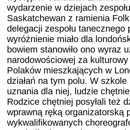
wydarzenie w dziejach zespołu
Saskatchewan z ramienia Folk A
delegacji zespołu tanecznego p
wyróżnienie miało dla londońs
bowiem stanowiło ono wyraz uz
narodowościowej za kulturowy 
Polaków mieszkających w Lo
działań na tym polu. W szkole
uznania dla niej, ludzie chętnie
Rodzice chętniej posyłali też 
wprawną ręką organizatorską p
wykwalifikowanych choreografó