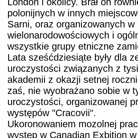
London i okolicy. Brał on równ
polonijnych w innych miejscow
Sarni, oraz organizowanych w
wielonarodowościowych i ogóln
wszystkie grupy etniczne zam
Lata sześćdziesiąte były dla z
uroczystości związanych z tysi
akademii z okazji setnej rocz
zaś, nie wyobrażano sobie w ty
uroczystości, organizowanej pr
występów "Cracovii".
Ukoronowaniem mozolnej pracy 
występ w Canadian Exbition w 