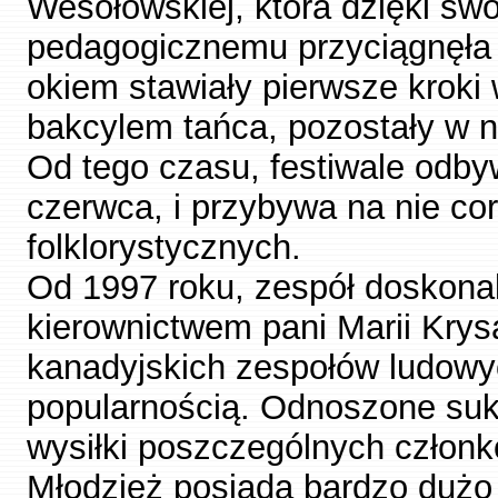
Wesołowskiej, która dzięki s
pedagogicznemu przyciągnęła 
okiem stawiały pierwsze kroki 
bakcylem tańca, pozostały w n
Od tego czasu, festiwale odby
czerwca, i przybywa na nie co
folklorystycznych.
Od 1997 roku, zespół doskonal
kierownictwem pani Marii Krys
kanadyjskich zespołów ludowyc
popularnością. Odnoszone suk
wysiłki poszczególnych członkó
Młodzież posiada bardzo dużo 