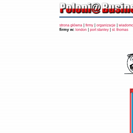
|
|
|
strona główna
firmy
organizacje
wiadomo
firmy w:
|
|
london
port stanley
st. thomas