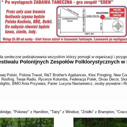
da serdeczne podziękowania wszystkim którzy pomogli w organizacji i przyg
estiwalu Polonijnych Zespołów Folklorystycznych w
wej Polski, Polona Travel, R&T Brother's Appliances, Klex Pringting, New Co
Roofing, Twoje Radio, Rycerze Kolumba, Federacja Polek, Divas Decor, Skane
lights, BMO Ania Przywara, Panie: Lucyna Nastarewicz, osoby prywatne i Ro
bridge, "Polonez" z Hamilton, "Tatry" z Windsor, "Zródło" z Brampton, "Crac