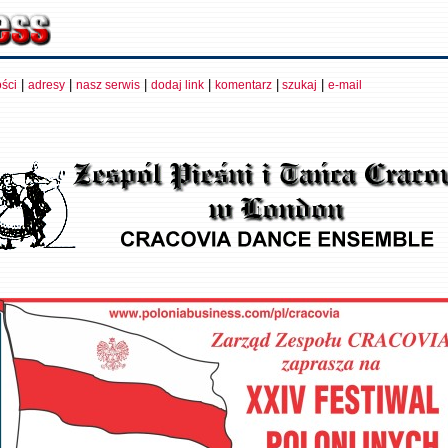
|
|
|
|
|
|
ści
adresy
nasz serwis
dodaj link
komentarz
szukaj
e-mail